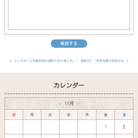
«
main
»
レンタカーご利用料金が便利になりました。
冬季休業のお知らせ
カレンダー
11月
«
»
日
月
火
水
木
金
土
1
2