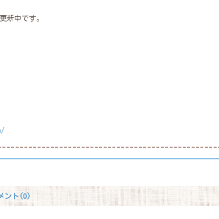
更新中です。
a/
メント(0)