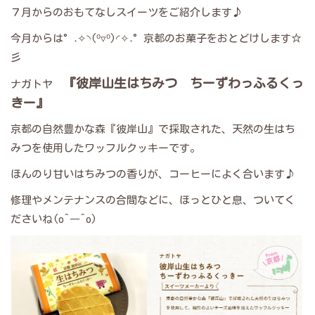
７月からのおもてなしスイーツをご紹介します♪
今月からは°˖✧◝(⁰▿⁰)◜✧˖°京都のお菓子をおとどけします☆
彡
『彼岸山生はちみつ ちーずわっふるくっ
ナガトヤ
きー』
京都の自然豊かな森『彼岸山』で採取された、天然の生はち
みつを使用したワッフルクッキーです。
ほんのり甘いはちみつの香りが、コーヒーによく合います♪
修理やメンテナンスの合間などに、ほっとひと息、ついてく
ださいね(o^―^o)