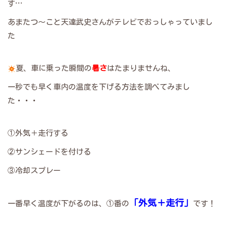
す…
あまたつ～こと天達武史さんがテレビでおっしゃっていまし
た
夏、車に乗った瞬間の
暑さ
はたまりませんね、
一秒でも早く車内の温度を下げる方法を調べてみまし
た・・・
①外気＋走行する
②サンシェードを付ける
③冷却スプレー
「外気＋走行」
一番早く温度が下がるのは、①番の
です！